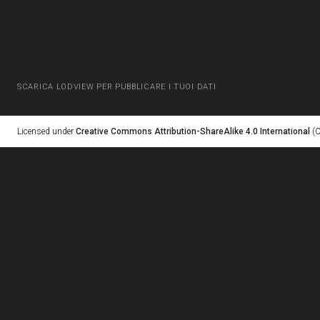
SCARICA LODVIEW PER PUBBLICARE I TUOI DATI
Licensed under
Creative Commons Attribution-ShareAlike 4.0 International
(C