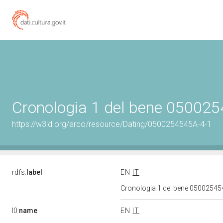
Cronologia 1 del bene 05002
https://w3id.org/arco/resource/Dating/0500254545A-4-1
rdfs:
label
EN
IT
Cronologia 1 del bene 0500254
l0:
name
EN
IT