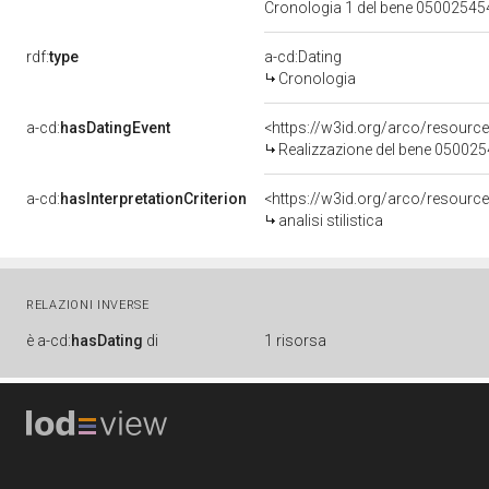
Cronologia 1 del bene 0500254
rdf:
type
a-cd:Dating
Cronologia
a-cd:
hasDatingEvent
<https://w3id.org/arco/resourc
Realizzazione del bene 05002
a-cd:
hasInterpretationCriterion
<https://w3id.org/arco/resource/I
analisi stilistica
RELAZIONI INVERSE
è
a-cd:
hasDating
di
1 risorsa