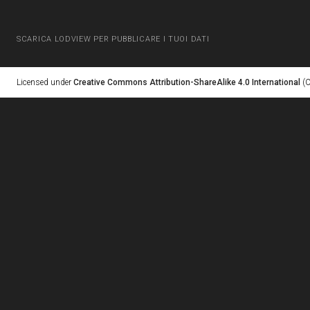
SCARICA LODVIEW PER PUBBLICARE I TUOI DATI
Licensed under
Creative Commons Attribution-ShareAlike 4.0 International
(C