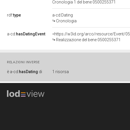
Cronologia 1 del bene 0500255371
rdf:
type
a-cd:Dating
Cronologia
a-cd:
hasDatingEvent
<https://w3id.org/arco/resource/Event/0
Realizzazione del bene 0500255371
RELAZIONI INVERSE
è
a-cd:
hasDating
di
1 risorsa