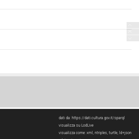
dati da:
https://dati.cultura.gov.it/sparql
visualizza su LodLive
visualizza come:
xml
,
ntriples
,
turtle
,
ld+json