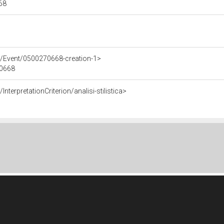
668
e/Event/0500270668-creation-1>
70668
nterpretationCriterion/analisi-stilistica>