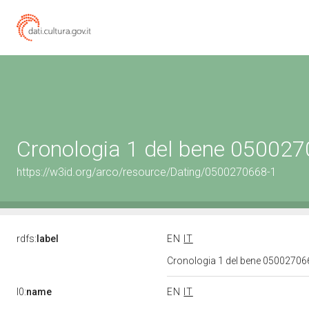
Cronologia 1 del bene 05002
https://w3id.org/arco/resource/Dating/0500270668-1
rdfs:
label
EN
IT
Cronologia 1 del bene 0500270
l0:
name
EN
IT