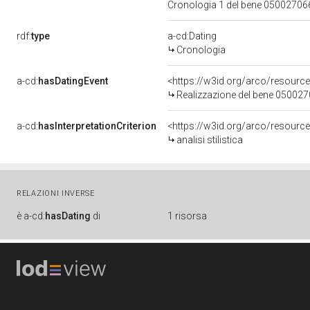
Cronologia 1 del bene 0500270
rdf:
type
a-cd:Dating
Cronologia
a-cd:
hasDatingEvent
<https://w3id.org/arco/resourc
Realizzazione del bene 05002
a-cd:
hasInterpretationCriterion
<https://w3id.org/arco/resource/I
analisi stilistica
RELAZIONI INVERSE
è
a-cd:
hasDating
di
1 risorsa