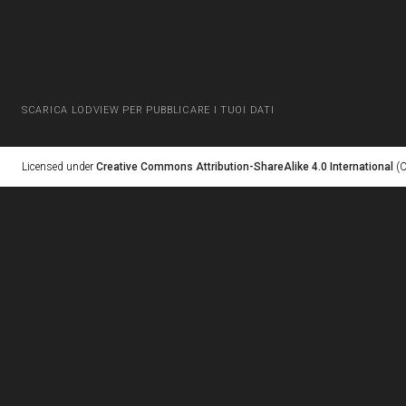
SCARICA LODVIEW PER PUBBLICARE I TUOI DATI
Licensed under
Creative Commons Attribution-ShareAlike 4.0 International
(C