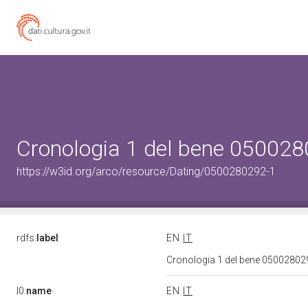
Cronologia 1 del bene 05002
https://w3id.org/arco/resource/Dating/0500280292-1
rdfs:
label
EN
IT
Cronologia 1 del bene 0500280
l0:
name
EN
IT