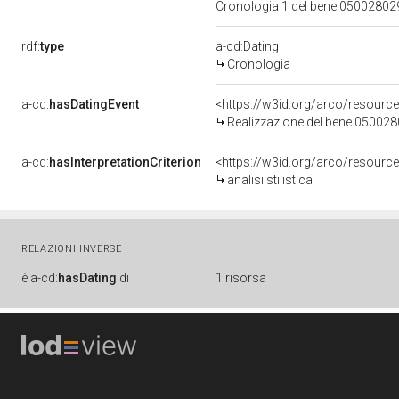
Cronologia 1 del bene 0500280
rdf:
type
a-cd:Dating
Cronologia
a-cd:
hasDatingEvent
<https://w3id.org/arco/resourc
Realizzazione del bene 05002
a-cd:
hasInterpretationCriterion
<https://w3id.org/arco/resource/I
analisi stilistica
RELAZIONI INVERSE
è
a-cd:
hasDating
di
1 risorsa