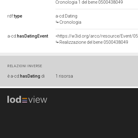
Cronologia 1 del bene 0500438049
rdf:
type
a-cd:Dating
Cronologia
a-cd:
hasDatingEvent
<https://w3id.org/arco/resource/Event/0
Realizzazione del bene 0500438049
RELAZIONI INVERSE
è
a-cd:
hasDating
di
1 risorsa