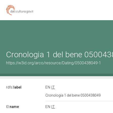
Cronologia 1 del bene 05004
https://w3id.org/arco/resource/Dating/0500438049-1
rdfs:
label
EN
IT
Cronologia 1 del bene 0500438049
l0:
name
EN
IT