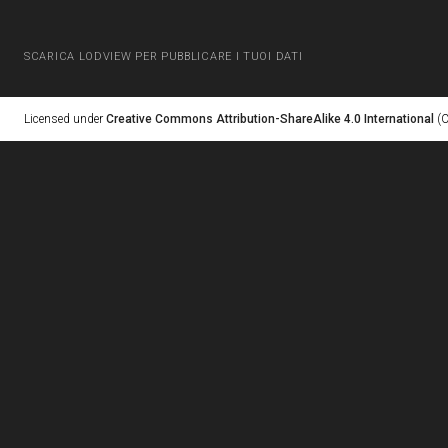
SCARICA LODVIEW PER PUBBLICARE I TUOI DATI
Licensed under
Creative Commons Attribution-ShareAlike 4.0 International
(C