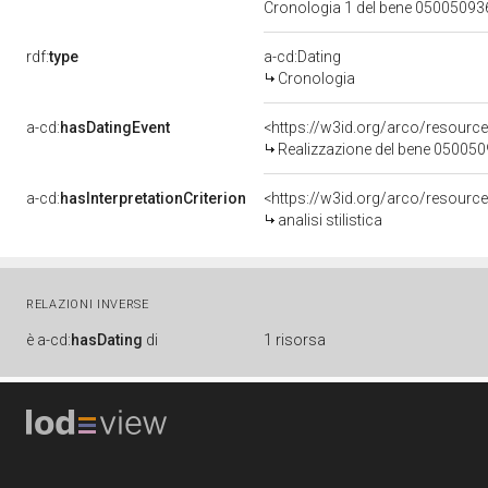
Cronologia 1 del bene 0500509
rdf:
type
a-cd:Dating
Cronologia
a-cd:
hasDatingEvent
<https://w3id.org/arco/resourc
Realizzazione del bene 05005
a-cd:
hasInterpretationCriterion
<https://w3id.org/arco/resource/I
analisi stilistica
RELAZIONI INVERSE
è
a-cd:
hasDating
di
1 risorsa