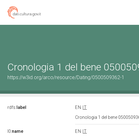
Cronologia 1 del bene 05005
https://w3id.org/arco/resource/Dating/0500509362-1
rdfs:
label
EN
IT
Cronologia 1 del bene 0500509
l0:
name
EN
IT