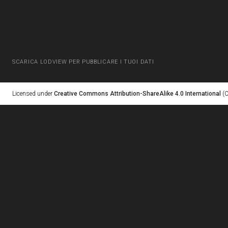
SCARICA LODVIEW PER PUBBLICARE I TUOI DATI
Licensed under
Creative Commons Attribution-ShareAlike 4.0 International
(C