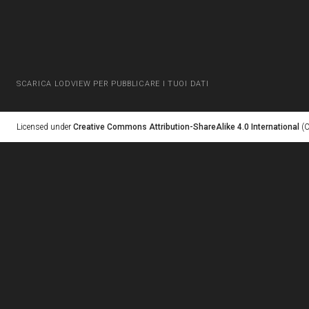
SCARICA LODVIEW PER PUBBLICARE I TUOI DATI
Licensed under
Creative Commons Attribution-ShareAlike 4.0 International
(C