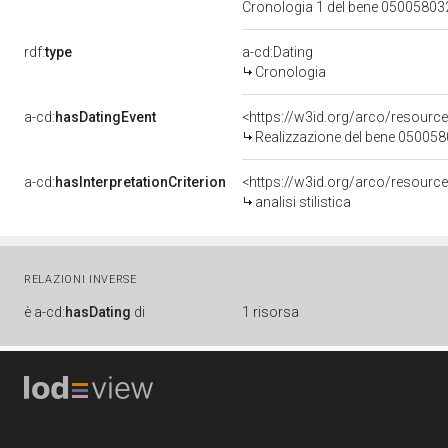
Cronologia 1 del bene 0500580
rdf:
type
a-cd:Dating
Cronologia
a-cd:
hasDatingEvent
<https://w3id.org/arco/resourc
Realizzazione del bene 05005
a-cd:
hasInterpretationCriterion
<https://w3id.org/arco/resource/I
analisi stilistica
RELAZIONI INVERSE
è
a-cd:
hasDating
di
1 risorsa