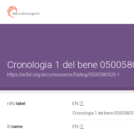
Cronologia 1 del bene 05005
https://w3id.org/arco/resource/Dating/0500580325-1
rdfs:
label
EN
IT
Cronologia 1 del bene 0500580
l0:
name
EN
IT