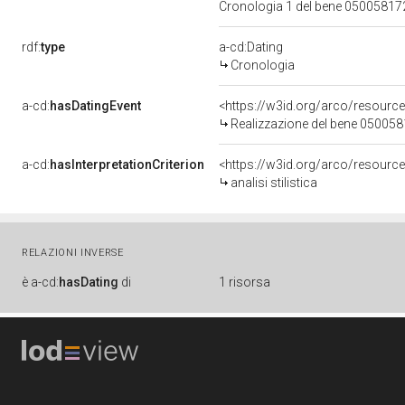
Cronologia 1 del bene 0500581
rdf:
type
a-cd:Dating
Cronologia
a-cd:
hasDatingEvent
<https://w3id.org/arco/resourc
Realizzazione del bene 05005
a-cd:
hasInterpretationCriterion
<https://w3id.org/arco/resource/I
analisi stilistica
RELAZIONI INVERSE
è
a-cd:
hasDating
di
1 risorsa