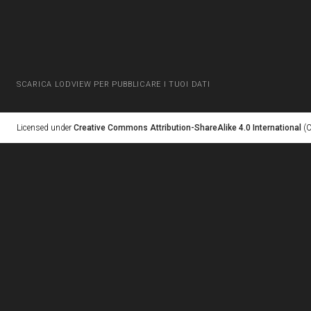
SCARICA LODVIEW PER PUBBLICARE I TUOI DATI
Licensed under
Creative Commons Attribution-ShareAlike 4.0 International
(C