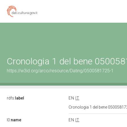
Cronologia 1 del bene 05005
https://w3id.org/arco/resource/Dating/0500581725-1
rdfs:
label
EN
IT
Cronologia 1 del bene 0500581
l0:
name
EN
IT