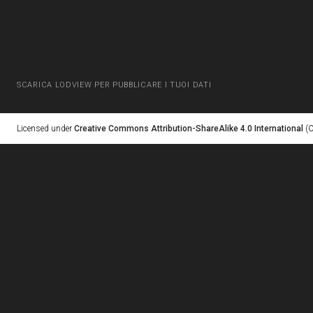
SCARICA LODVIEW PER PUBBLICARE I TUOI DATI
Licensed under
Creative Commons Attribution-ShareAlike 4.0 International
(C