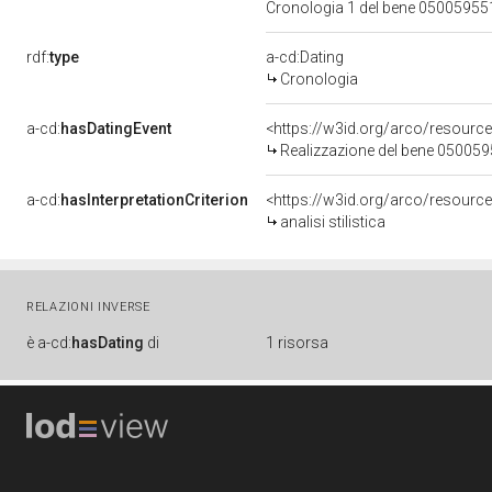
Cronologia 1 del bene 0500595
rdf:
type
a-cd:Dating
Cronologia
a-cd:
hasDatingEvent
<https://w3id.org/arco/resourc
Realizzazione del bene 05005
a-cd:
hasInterpretationCriterion
<https://w3id.org/arco/resource/I
analisi stilistica
RELAZIONI INVERSE
è
a-cd:
hasDating
di
1 risorsa