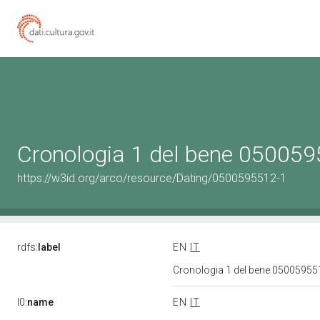
Cronologia 1 del bene 05005
https://w3id.org/arco/resource/Dating/0500595512-1
rdfs:
label
EN
IT
Cronologia 1 del bene 0500595
l0:
name
EN
IT