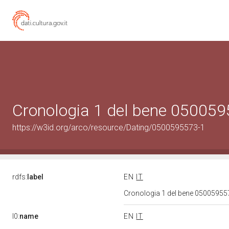
Cronologia 1 del bene 05005
https://w3id.org/arco/resource/Dating/0500595573-1
rdfs:
label
EN
IT
Cronologia 1 del bene 0500595
l0:
name
EN
IT