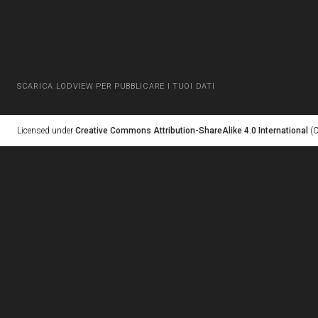
SCARICA LODVIEW PER PUBBLICARE I TUOI DATI
Licensed under
Creative Commons Attribution-ShareAlike 4.0 International
(C