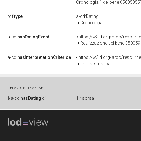
Cronologia 1 del bene 0500595
rdf:
type
a-cd:Dating
Cronologia
a-cd:
hasDatingEvent
<https://w3id.org/arco/resourc
Realizzazione del bene 05005
a-cd:
hasInterpretationCriterion
<https://w3id.org/arco/resource/I
analisi stilistica
RELAZIONI INVERSE
è
a-cd:
hasDating
di
1 risorsa