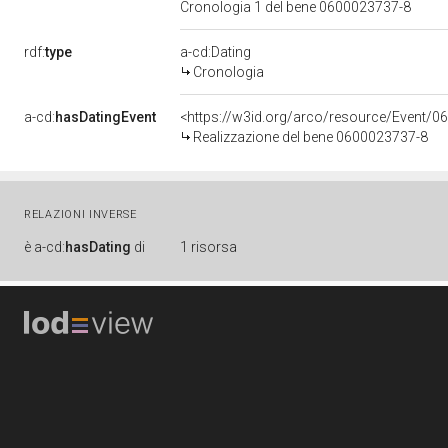
Cronologia 1 del bene 0600023737-8
rdf:
type
a-cd:Dating
Cronologia
a-cd:
hasDatingEvent
<https://w3id.org/arco/resource/Event/0
Realizzazione del bene 0600023737-8
RELAZIONI INVERSE
è
a-cd:
hasDating
di
1 risorsa