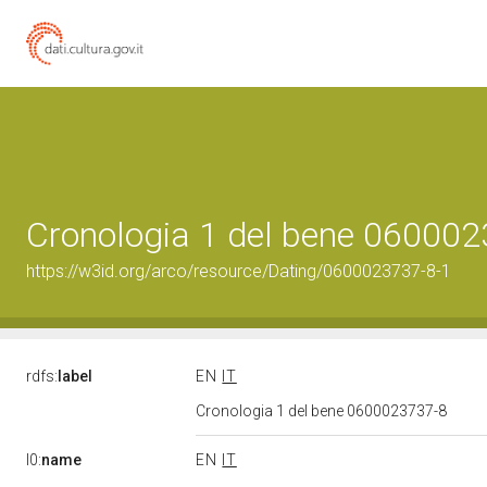
Cronologia 1 del bene 06000
https://w3id.org/arco/resource/Dating/0600023737-8-1
rdfs:
label
EN
IT
Cronologia 1 del bene 0600023737-8
l0:
name
EN
IT