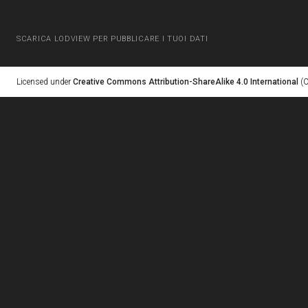
SCARICA LODVIEW PER PUBBLICARE I TUOI DATI
Licensed under
Creative Commons Attribution-ShareAlike 4.0 International
(C