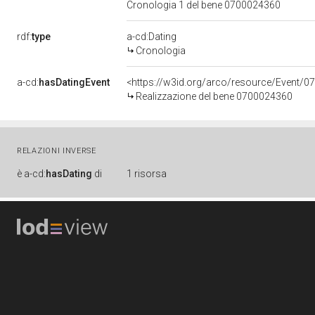
Cronologia 1 del bene 0700024360
rdf:
type
a-cd:Dating
Cronologia
a-cd:
hasDatingEvent
<https://w3id.org/arco/resource/Event/0
Realizzazione del bene 0700024360
RELAZIONI INVERSE
è
a-cd:
hasDating
di
1 risorsa