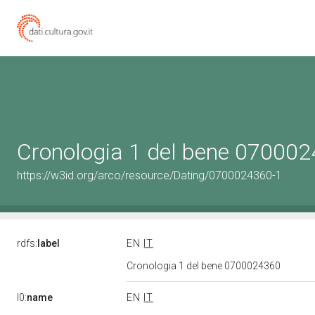
Cronologia 1 del bene 07000
https://w3id.org/arco/resource/Dating/0700024360-1
rdfs:
label
EN
IT
Cronologia 1 del bene 0700024360
l0:
name
EN
IT