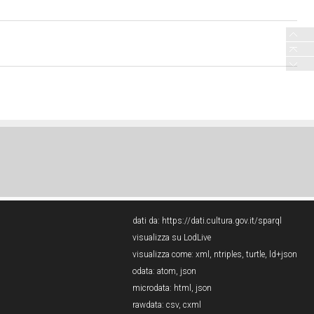
dati da:
https://dati.cultura.gov.it/sparql
visualizza su LodLive
visualizza come:
xml
,
ntriples
,
turtle
,
ld+json
odata:
atom
,
json
microdata:
html
,
json
rawdata:
csv
,
cxml