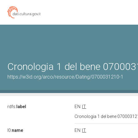
Cronologia 1 del bene 07000
https://w3id.org/arco/resource/Dating/0700031210-1
rdfs:
label
EN
IT
Cronologia 1 del bene 0700031
l0:
name
EN
IT