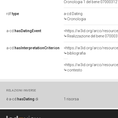
Cronologia 1 del bene 0700031
rdf:
type
a-cd:Dating
Cronologia
a-cd:
hasDatingEvent
<https://w3id.org/arco/resourc
Realizzazione del bene 07000
a-cd:
hasInterpretationCriterion
<https://w3id.org/arco/resource/
bibliografia
<https://w3id.org/arco/resource
contesto
RELAZIONI INVERSE
è
a-cd:
hasDating
di
1 risorsa