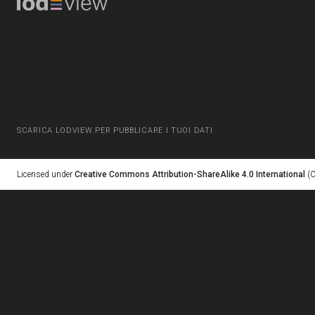
SCARICA LODVIEW PER PUBBLICARE I TUOI DATI
Licensed under
Creative Commons Attribution-ShareAlike 4.0 International
(C