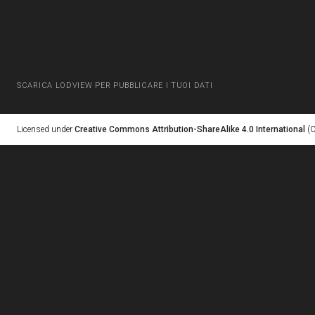
SCARICA LODVIEW PER PUBBLICARE I TUOI DATI
Licensed under
Creative Commons Attribution-ShareAlike 4.0 International
(C