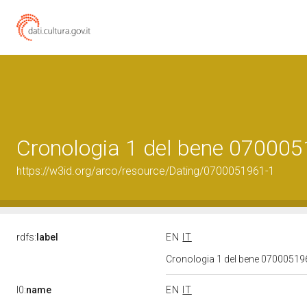
Cronologia 1 del bene 07000
https://w3id.org/arco/resource/Dating/0700051961-1
rdfs:
label
EN
IT
Cronologia 1 del bene 0700051
l0:
name
EN
IT