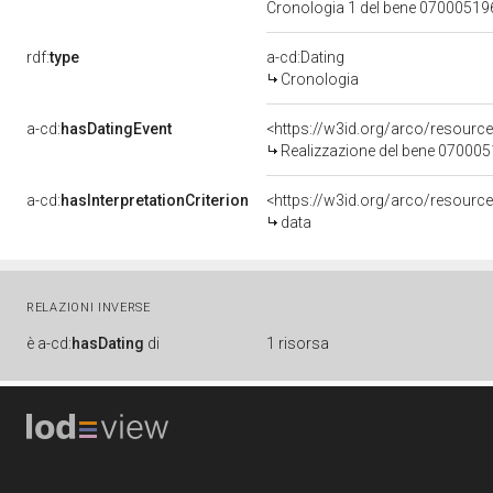
Cronologia 1 del bene 0700051
rdf:
type
a-cd:Dating
Cronologia
a-cd:
hasDatingEvent
<https://w3id.org/arco/resourc
Realizzazione del bene 07000
a-cd:
hasInterpretationCriterion
<https://w3id.org/arco/resource/
data
RELAZIONI INVERSE
è
a-cd:
hasDating
di
1 risorsa