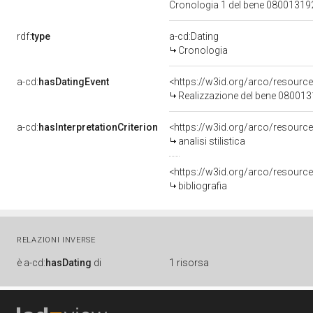
Cronologia 1 del bene 0800131
rdf:
type
a-cd:Dating
Cronologia
a-cd:
hasDatingEvent
<https://w3id.org/arco/resourc
Realizzazione del bene 08001
a-cd:
hasInterpretationCriterion
<https://w3id.org/arco/resource/I
analisi stilistica
<https://w3id.org/arco/resource/
bibliografia
RELAZIONI INVERSE
è
a-cd:
hasDating
di
1 risorsa