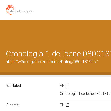
Cronologia 1 del bene 08001
https://w3id.org/arco/resource/Dating/0800131925-1
rdfs:
label
EN
IT
Cronologia 1 del bene 0800131
l0:
name
EN
IT