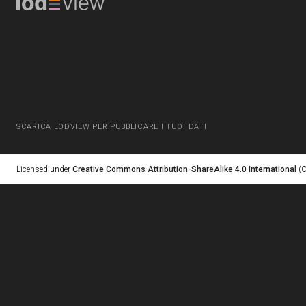
SCARICA LODVIEW PER PUBBLICARE I TUOI DATI
Licensed under
Creative Commons Attribution-ShareAlike 4.0 International
(C