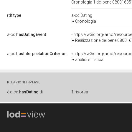
Cronologia 1 del bene 0800163
rdf:
type
a-cd:Dating
Cronologia
a-cd:
hasDatingEvent
<https://w3id.org/arco/resourc
Realizzazione del bene 08001
a-cd:
hasInterpretationCriterion
<https://w3id.org/arco/resource/I
analisi stilistica
RELAZIONI INVERSE
è
a-cd:
hasDating
di
1 risorsa