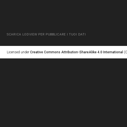
SCARICA LODVIEW PER PUBBLICARE I TUOI DATI
Licensed under
Creative Commons Attribution-ShareAlike 4.0 International
(C