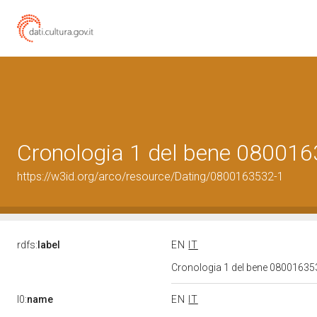
Cronologia 1 del bene 08001
https://w3id.org/arco/resource/Dating/0800163532-1
rdfs:
label
EN
IT
Cronologia 1 del bene 0800163
l0:
name
EN
IT