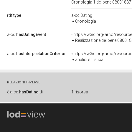
Cronologia 1 del bene 0800188
rdf:
type
a-cd:Dating
Cronologia
a-cd:
hasDatingEvent
<https://w3id.org/arco/resourc
Realizzazione del bene 08001
a-cd:
hasInterpretationCriterion
<https://w3id.org/arco/resource/I
analisi stilistica
RELAZIONI INVERSE
è
a-cd:
hasDating
di
1 risorsa