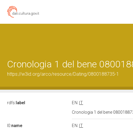
Cronologia 1 del bene 08001
https://w3id.org/arco/resource/Dating/0800188735-1
rdfs:
label
EN
IT
Cronologia 1 del bene 0800188
l0:
name
EN
IT