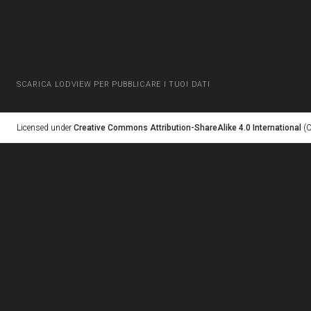
SCARICA LODVIEW PER PUBBLICARE I TUOI DATI
Licensed under
Creative Commons Attribution-ShareAlike 4.0 International
(C