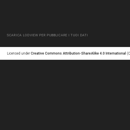
SCARICA LODVIEW PER PUBBLICARE I TUOI DATI
Licensed under
Creative Commons Attribution-ShareAlike 4.0 International
(C