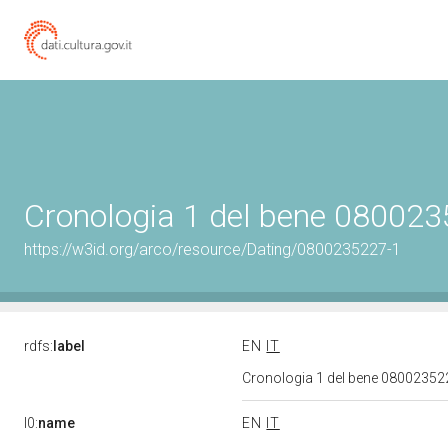
Cronologia 1 del bene 08002
https://w3id.org/arco/resource/Dating/0800235227-1
rdfs:
label
EN
IT
Cronologia 1 del bene 0800235
l0:
name
EN
IT