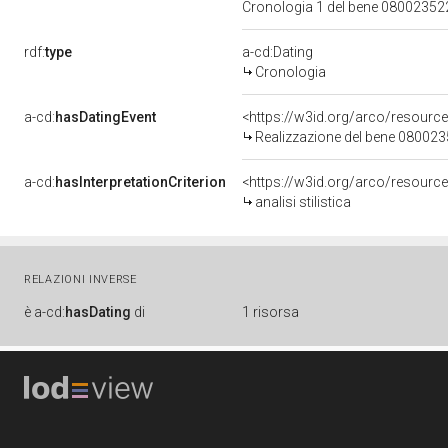
Cronologia 1 del bene 0800235
rdf:
type
a-cd:Dating
Cronologia
a-cd:
hasDatingEvent
<https://w3id.org/arco/resourc
Realizzazione del bene 08002
a-cd:
hasInterpretationCriterion
<https://w3id.org/arco/resource/I
analisi stilistica
RELAZIONI INVERSE
è
a-cd:
hasDating
di
1 risorsa