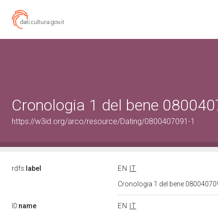
Cronologia 1 del bene 08004
https://w3id.org/arco/resource/Dating/0800407091-1
rdfs:
label
EN
IT
Cronologia 1 del bene 0800407
l0:
name
EN
IT