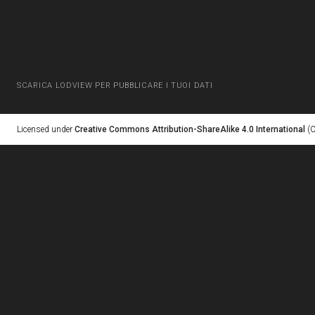
SCARICA LODVIEW PER PUBBLICARE I TUOI DATI
Licensed under
Creative Commons Attribution-ShareAlike 4.0 International
(C