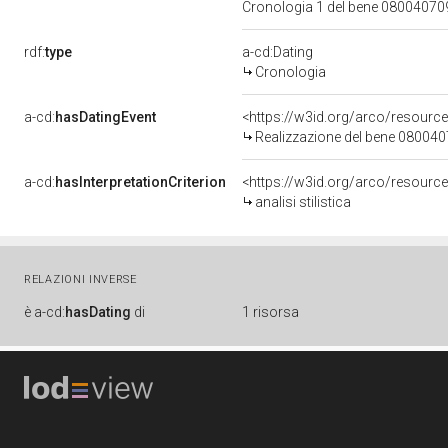
Cronologia 1 del bene 0800407
rdf:
type
a-cd:Dating
Cronologia
a-cd:
hasDatingEvent
<https://w3id.org/arco/resourc
Realizzazione del bene 08004
a-cd:
hasInterpretationCriterion
<https://w3id.org/arco/resource/I
analisi stilistica
RELAZIONI INVERSE
è
a-cd:
hasDating
di
1 risorsa