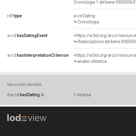
Cronologia 1 del bene 0900006
rdf:
type
a-cd:Dating
Cronologia
a-cd:
hasDatingEvent
<https://w3id.org/arco/resourc
Realizzazione del bene 09000
a-cd:
hasInterpretationCriterion
<https://w3id.org/arco/resource/I
analisi stilistica
RELAZIONI INVERSE
è
a-cd:
hasDating
di
1 risorsa