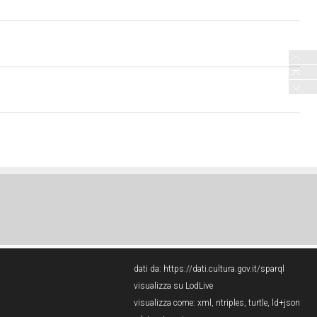
dati da:
https://dati.cultura.gov.it/sparql
visualizza su LodLive
visualizza come:
xml
,
ntriples
,
turtle
,
ld+json