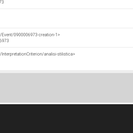
973
e/Event/0900006973-creation-1>
06973
nterpretationCriterion/analisi-stilistica>