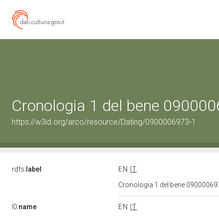
Cronologia 1 del bene 09000
https://w3id.org/arco/resource/Dating/0900006973-1
rdfs:
label
EN
IT
Cronologia 1 del bene 0900006
l0:
name
EN
IT