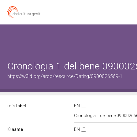
Cronologia 1 del bene 09000
https://w3id.org/arco/resource/Dating/0900026569-1
rdfs:
label
EN
IT
Cronologia 1 del bene 0900026
l0:
name
EN
IT