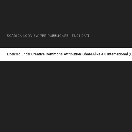
SCARICA LODVIEW PER PUBBLICARE I TUOI DATI
Licensed under
Creative Commons Attribution-ShareAlike 4.0 International
(C