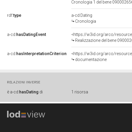
Cronologia 1 del bene 0900026
rdf:
type
a-cd:Dating
Cronologia
a-cd:
hasDatingEvent
<https://w3id.org/arco/resourc
Realizzazione del bene 09000
a-cd:
hasInterpretationCriterion
<https://w3id.org/arco/resource
documentazione
RELAZIONI INVERSE
è
a-cd:
hasDating
di
1 risorsa