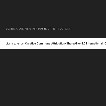
SCARICA LODVIEW PER PUBBLICARE I TUOI DATI
Licensed under
Creative Commons Attribution-ShareAlike 4.0 International
(C