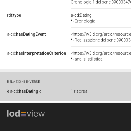
Cronologia 1 del bene 0900034
rdf:
type
a-cd:Dating
Cronologia
a-cd:
hasDatingEvent
<https://w3id.org/arco/resourc
Realizzazione del bene 09000
a-cd:
hasInterpretationCriterion
<https://w3id.org/arco/resource/I
analisi stilistica
RELAZIONI INVERSE
è
a-cd:
hasDating
di
1 risorsa