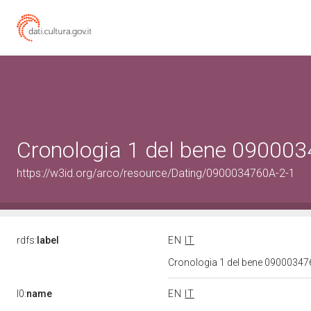
Cronologia 1 del bene 09000
https://w3id.org/arco/resource/Dating/0900034760A-2-1
rdfs:
label
EN
IT
Cronologia 1 del bene 0900034
l0:
name
EN
IT