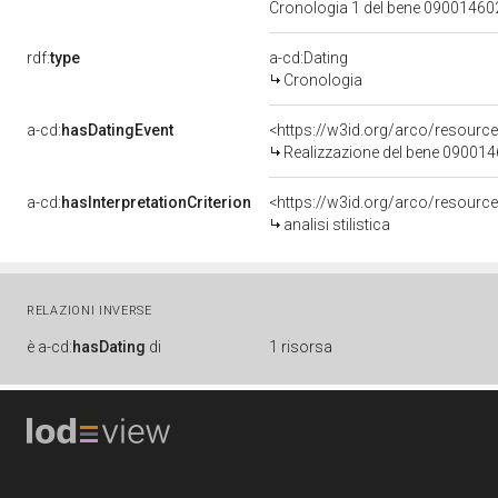
Cronologia 1 del bene 0900146
rdf:
type
a-cd:Dating
Cronologia
a-cd:
hasDatingEvent
<https://w3id.org/arco/resourc
Realizzazione del bene 09001
a-cd:
hasInterpretationCriterion
<https://w3id.org/arco/resource/I
analisi stilistica
RELAZIONI INVERSE
è
a-cd:
hasDating
di
1 risorsa