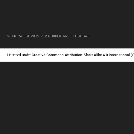
SCARICA LODVIEW PER PUBBLICARE I TUOI DATI
Licensed under
Creative Commons Attribution-ShareAlike 4.0 International
(C