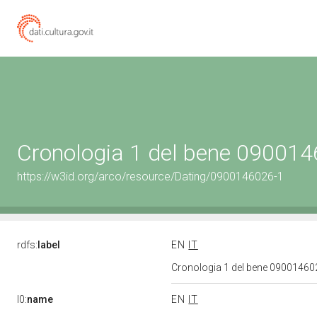
Cronologia 1 del bene 09001
https://w3id.org/arco/resource/Dating/0900146026-1
rdfs:
label
EN
IT
Cronologia 1 del bene 0900146
l0:
name
EN
IT