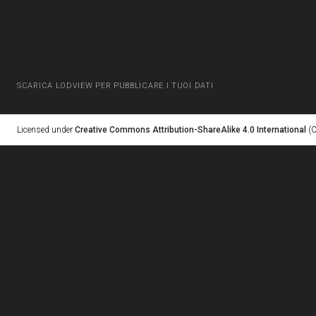
SCARICA LODVIEW PER PUBBLICARE I TUOI DATI
Licensed under
Creative Commons Attribution-ShareAlike 4.0 International
(C