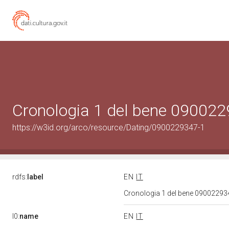
Cronologia 1 del bene 09002
https://w3id.org/arco/resource/Dating/0900229347-1
rdfs:
label
EN
IT
Cronologia 1 del bene 0900229
l0:
name
EN
IT