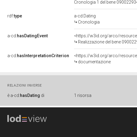
Cronologia 1 del bene 0900229
rdf:
type
a-cd:Dating
Cronologia
a-cd:
hasDatingEvent
<https://w3id.org/arco/resourc
Realizzazione del bene 09002
a-cd:
hasInterpretationCriterion
<https://w3id.org/arco/resource
documentazione
RELAZIONI INVERSE
è
a-cd:
hasDating
di
1 risorsa