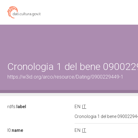
Cronologia 1 del bene 09002
https://w3id.org/arco/resource/Dating/0900229449-1
rdfs:
label
EN
IT
Cronologia 1 del bene 0900229
l0:
name
EN
IT