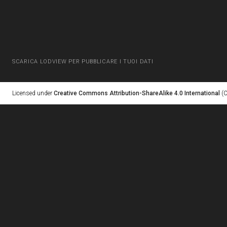
SCARICA LODVIEW PER PUBBLICARE I TUOI DATI
Licensed under
Creative Commons Attribution-ShareAlike 4.0 International
(C