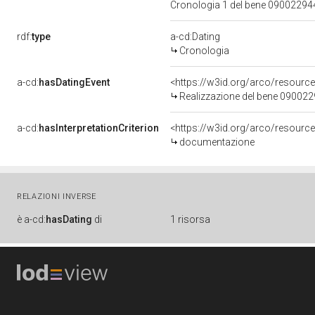
Cronologia 1 del bene 0900229
rdf:
type
a-cd:Dating
Cronologia
a-cd:
hasDatingEvent
<https://w3id.org/arco/resourc
Realizzazione del bene 09002
a-cd:
hasInterpretationCriterion
<https://w3id.org/arco/resource
documentazione
RELAZIONI INVERSE
è
a-cd:
hasDating
di
1 risorsa