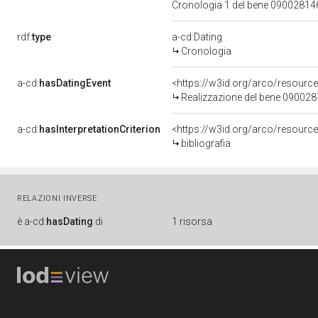
Cronologia 1 del bene 0900281
rdf:
type
a-cd:Dating
Cronologia
a-cd:
hasDatingEvent
<https://w3id.org/arco/resourc
Realizzazione del bene 09002
a-cd:
hasInterpretationCriterion
<https://w3id.org/arco/resource/
bibliografia
RELAZIONI INVERSE
è
a-cd:
hasDating
di
1 risorsa