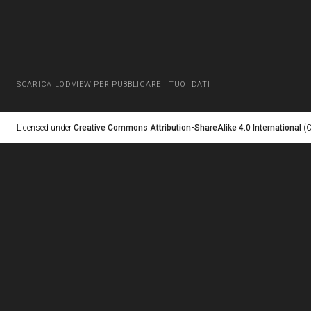
SCARICA LODVIEW PER PUBBLICARE I TUOI DATI
Licensed under
Creative Commons Attribution-ShareAlike 4.0 International
(C