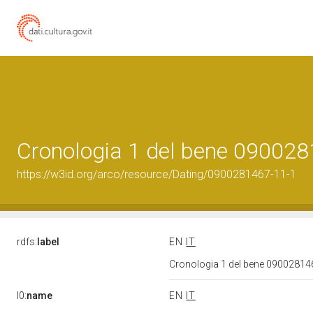
Cronologia 1 del bene 09002
https://w3id.org/arco/resource/Dating/0900281467-11-1
rdfs:
label
EN
IT
Cronologia 1 del bene 0900281
l0:
name
EN
IT