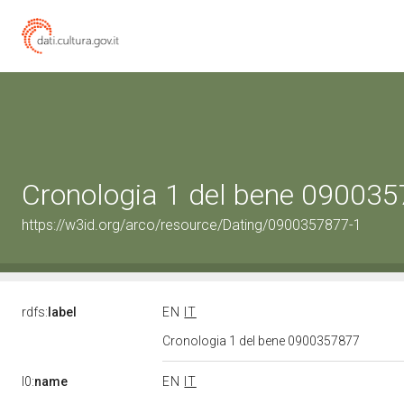
Cronologia 1 del bene 09003
https://w3id.org/arco/resource/Dating/0900357877-1
rdfs:
label
EN
IT
Cronologia 1 del bene 0900357877
l0:
name
EN
IT