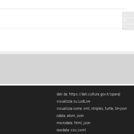
dati da:
https://dati.cultura.gov.it/sparql
visualizza su LodLive
visualizza come:
xml
,
ntriples
,
turtle
,
ld+json
odata:
atom
,
json
microdata:
html
,
json
rawdata:
csv
,
cxml