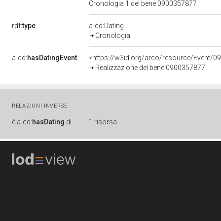
Cronologia 1 del bene 0900357877
rdf:
type
a-cd:Dating
Cronologia
a-cd:
hasDatingEvent
<https://w3id.org/arco/resource/Event/0
Realizzazione del bene 0900357877
RELAZIONI INVERSE
è
a-cd:
hasDating
di
1 risorsa