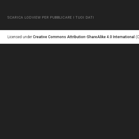
SCARICA LODVIEW PER PUBBLICARE I TUOI DATI
Licensed under
Creative Commons Attribution-ShareAlike 4.0 International
(C