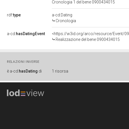
Cronologia 1 del bene 0900434015
rdf:
type
a-cd:Dating
Cronologia
a-cd:
hasDatingEvent
<https://w3id.org/arco/resource/Event/0
Realizzazione del bene 0900434015
RELAZIONI INVERSE
è
a-cd:
hasDating
di
1 risorsa