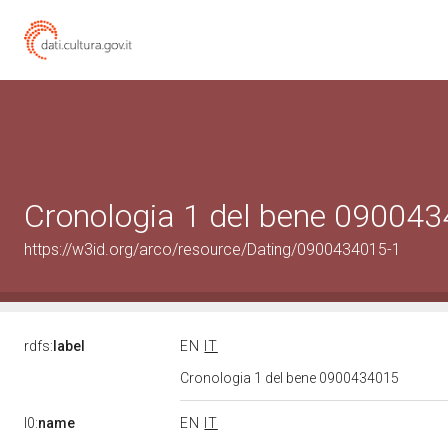
Cronologia 1 del bene 09004
https://w3id.org/arco/resource/Dating/0900434015-1
rdfs:
label
EN
IT
Cronologia 1 del bene 0900434015
l0:
name
EN
IT