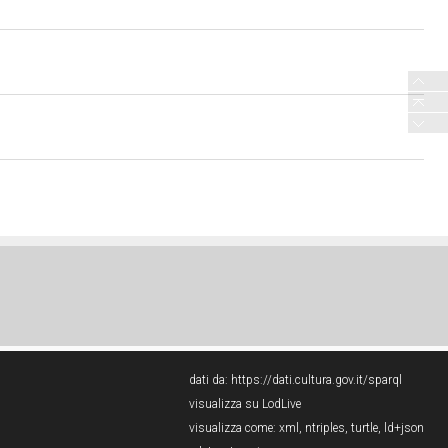
dati da:
https://dati.cultura.gov.it/sparql
visualizza su LodLive
visualizza come:
xml
,
ntriples
,
turtle
,
ld+json