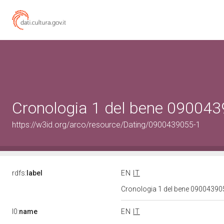
Cronologia 1 del bene 09004
https://w3id.org/arco/resource/Dating/0900439055-1
rdfs:
label
EN
IT
Cronologia 1 del bene 0900439
l0:
name
EN
IT