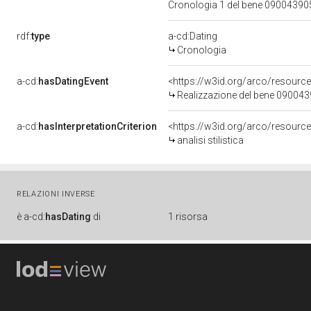
Cronologia 1 del bene 0900439
rdf:
type
a-cd:Dating
Cronologia
a-cd:
hasDatingEvent
<https://w3id.org/arco/resourc
Realizzazione del bene 09004
a-cd:
hasInterpretationCriterion
<https://w3id.org/arco/resource/I
analisi stilistica
RELAZIONI INVERSE
è
a-cd:
hasDating
di
1 risorsa