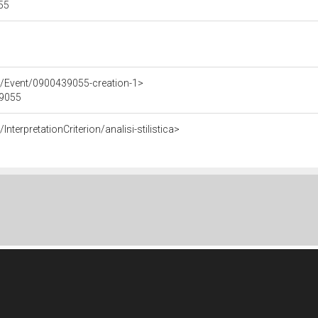
055
e/Event/0900439055-creation-1>
39055
nterpretationCriterion/analisi-stilistica>