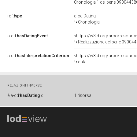
Cronologia 1 del bene 0900443
rdf:
type
a-cd:Dating
Cronologia
a-cd:
hasDatingEvent
<https://w3id.org/arco/resourc
Realizzazione del bene 09004
a-cd:
hasInterpretationCriterion
<https://w3id.org/arco/resource/
data
RELAZIONI INVERSE
è
a-cd:
hasDating
di
1 risorsa