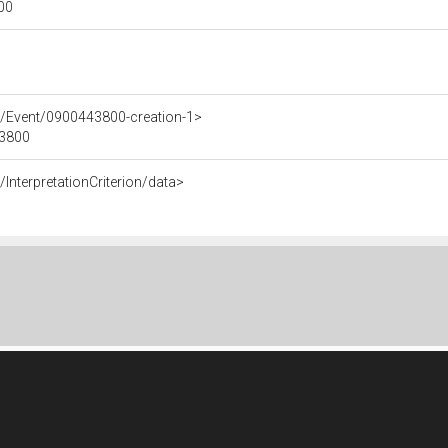
800
e/Event/0900443800-creation-1>
43800
InterpretationCriterion/data>