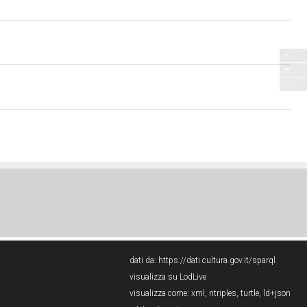
dati da:
https://dati.cultura.gov.it/sparql
visualizza su LodLive
visualizza come:
xml
,
ntriples
,
turtle
,
ld+json