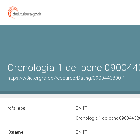
Cronologia 1 del bene 09004
https://w3id.org/arco/resource/Dating/0900443800-1
rdfs:
label
EN
IT
Cronologia 1 del bene 0900443
l0:
name
EN
IT