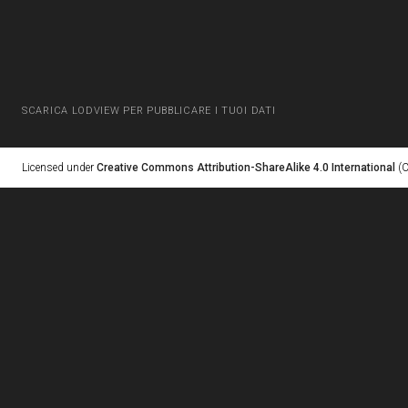
SCARICA LODVIEW PER PUBBLICARE I TUOI DATI
Licensed under
Creative Commons Attribution-ShareAlike 4.0 International
(C