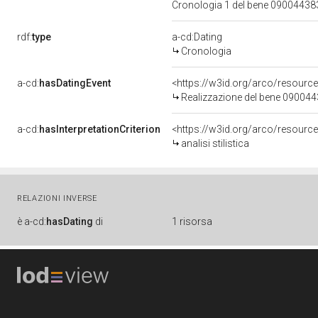
Cronologia 1 del bene 0900443
rdf:
type
a-cd:Dating
Cronologia
a-cd:
hasDatingEvent
<https://w3id.org/arco/resourc
Realizzazione del bene 09004
a-cd:
hasInterpretationCriterion
<https://w3id.org/arco/resource/I
analisi stilistica
RELAZIONI INVERSE
è
a-cd:
hasDating
di
1 risorsa