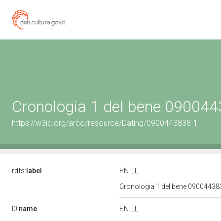
Cronologia 1 del bene 09004
https://w3id.org/arco/resource/Dating/0900443838-1
rdfs:
label
EN
IT
Cronologia 1 del bene 0900443
l0:
name
EN
IT