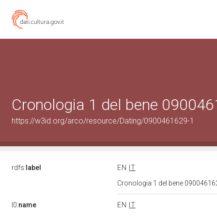
Cronologia 1 del bene 09004
https://w3id.org/arco/resource/Dating/0900461629-1
rdfs:
label
EN
IT
Cronologia 1 del bene 0900461
l0:
name
EN
IT