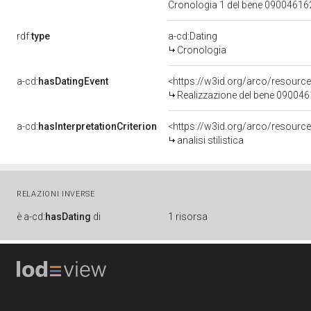
Cronologia 1 del bene 0900461
rdf:
type
a-cd:Dating
Cronologia
a-cd:
hasDatingEvent
<https://w3id.org/arco/resourc
Realizzazione del bene 09004
a-cd:
hasInterpretationCriterion
<https://w3id.org/arco/resource/I
analisi stilistica
RELAZIONI INVERSE
è
a-cd:
hasDating
di
1 risorsa