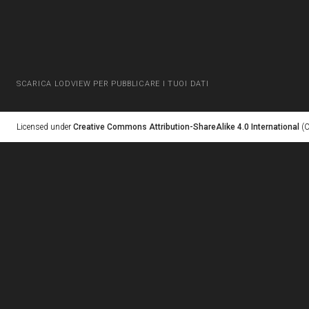
SCARICA LODVIEW PER PUBBLICARE I TUOI DATI
Licensed under
Creative Commons Attribution-ShareAlike 4.0 International
(C