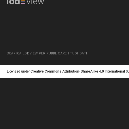
SCARICA LODVIEW PER PUBBLICARE I TUOI DATI
Licensed under
Creative Commons Attribution-ShareAlike 4.0 International
(C