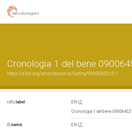
Cronologia 1 del bene 09006
https://w3id.org/arco/resource/Dating/0900645210-1
rdfs:
label
EN
IT
Cronologia 1 del bene 0900645
l0:
name
EN
IT