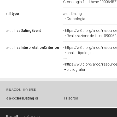
Cronologia 1 del bene 0900645
rdf:
type
a-cd:Dating
Cronologia
a-cd:
hasDatingEvent
<https://w3id.org/arco/resourc
Realizzazione del bene 09006
a-cd:
hasInterpretationCriterion
<https://w3id.org/arco/resource/
analisi tipologica
<https://w3id.org/arco/resource/
bibliografia
RELAZIONI INVERSE
è
a-cd:
hasDating
di
1 risorsa