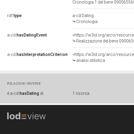
Cronologia 1 del bene 0900655
rdf:
type
a-cd:Dating
Cronologia
a-cd:
hasDatingEvent
<https://w3id.org/arco/resourc
Realizzazione del bene 09006
a-cd:
hasInterpretationCriterion
<https://w3id.org/arco/resource/I
analisi stilistica
RELAZIONI INVERSE
è
a-cd:
hasDating
di
1 risorsa