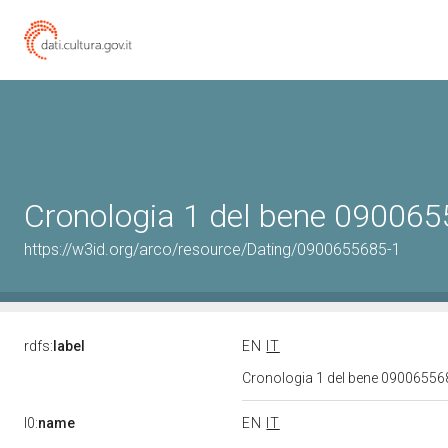
Cronologia 1 del bene 09006
https://w3id.org/arco/resource/Dating/0900655685-1
rdfs:
label
EN
IT
Cronologia 1 del bene 0900655
l0:
name
EN
IT