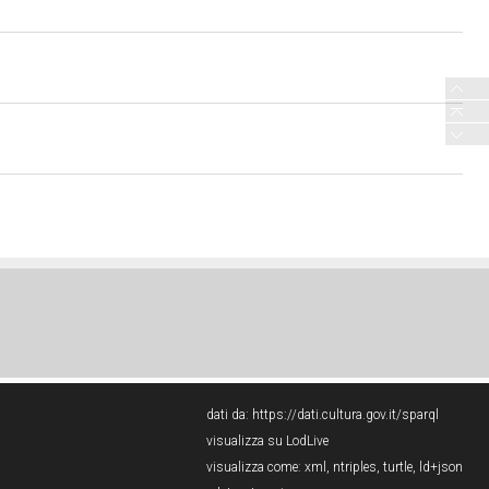
dati da:
https://dati.cultura.gov.it/sparql
visualizza su LodLive
visualizza come:
xml
,
ntriples
,
turtle
,
ld+json