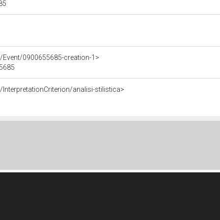
685
e/Event/0900655685-creation-1>
55685
nterpretationCriterion/analisi-stilistica>