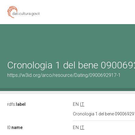
Cronologia 1 del bene 09006
https://w3id.org/arco/resource/Dating/0900692917-1
rdfs:
label
EN
IT
Cronologia 1 del bene 0900692
l0:
name
EN
IT