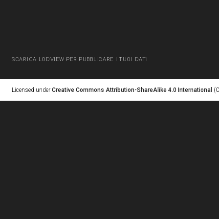
SCARICA LODVIEW PER PUBBLICARE I TUOI DATI
Licensed under
Creative Commons Attribution-ShareAlike 4.0 International
(C