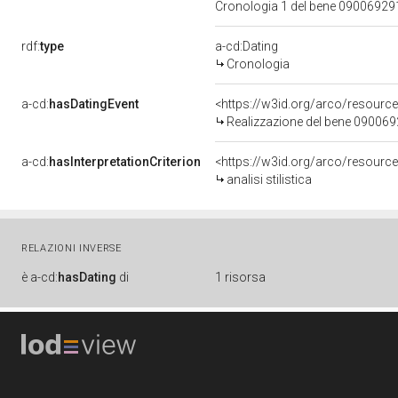
Cronologia 1 del bene 0900692
rdf:
type
a-cd:Dating
Cronologia
a-cd:
hasDatingEvent
<https://w3id.org/arco/resourc
Realizzazione del bene 09006
a-cd:
hasInterpretationCriterion
<https://w3id.org/arco/resource/I
analisi stilistica
RELAZIONI INVERSE
è
a-cd:
hasDating
di
1 risorsa