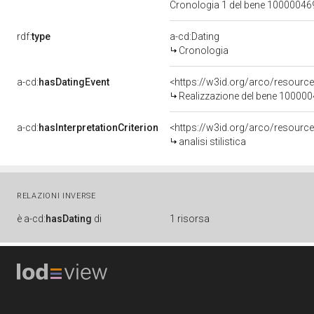
Cronologia 1 del bene 1000004
rdf:
type
a-cd:Dating
Cronologia
a-cd:
hasDatingEvent
<https://w3id.org/arco/resourc
Realizzazione del bene 10000
a-cd:
hasInterpretationCriterion
<https://w3id.org/arco/resource/I
analisi stilistica
RELAZIONI INVERSE
è
a-cd:
hasDating
di
1 risorsa