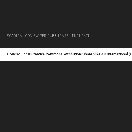
SCARICA LODVIEW PER PUBBLICARE I TUOI DATI
Licensed under
Creative Commons Attribution-ShareAlike 4.0 International
(C