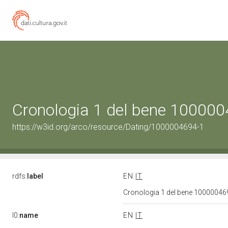
Cronologia 1 del bene 10000
https://w3id.org/arco/resource/Dating/1000004694-1
rdfs:
label
EN
IT
Cronologia 1 del bene 1000004
l0:
name
EN
IT