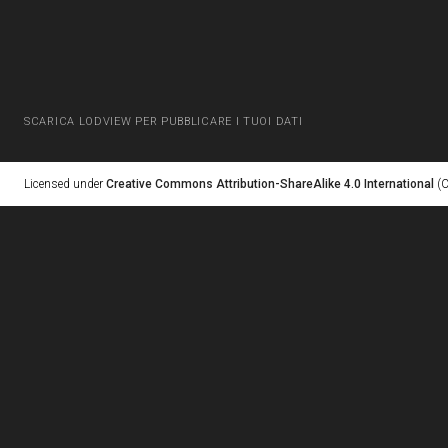
SCARICA LODVIEW PER PUBBLICARE I TUOI DATI
Licensed under
Creative Commons Attribution-ShareAlike 4.0 International
(C