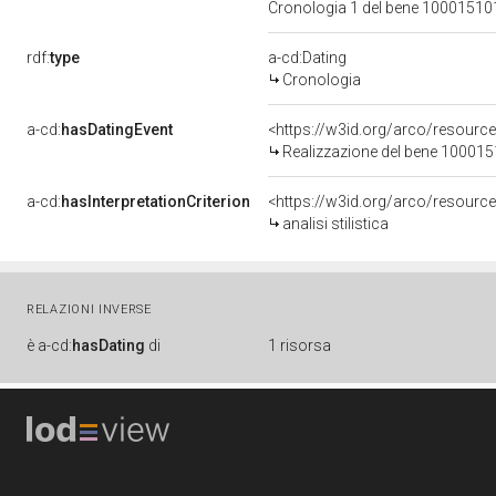
Cronologia 1 del bene 1000151
rdf:
type
a-cd:Dating
Cronologia
a-cd:
hasDatingEvent
<https://w3id.org/arco/resourc
Realizzazione del bene 10001
a-cd:
hasInterpretationCriterion
<https://w3id.org/arco/resource/I
analisi stilistica
RELAZIONI INVERSE
è
a-cd:
hasDating
di
1 risorsa