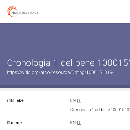
Cronologia 1 del bene 10001
https://w3id.org/arco/resource/Dating/1000151019-1
rdfs:
label
EN
IT
Cronologia 1 del bene 1000151
l0:
name
EN
IT