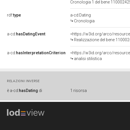
Cronologia 1 del bene 1100024
rdf:
type
a-cd:Dating
Cronologia
a-cd:
hasDatingEvent
<https://w3id.org/arco/resourc
Realizzazione del bene 11000
a-cd:
hasInterpretationCriterion
<https://w3id.org/arco/resource/I
analisi stilistica
RELAZIONI INVERSE
è
a-cd:
hasDating
di
1 risorsa