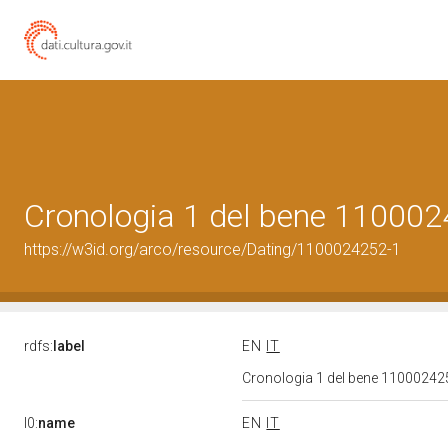
Cronologia 1 del bene 11000
https://w3id.org/arco/resource/Dating/1100024252-1
rdfs:
label
EN
IT
Cronologia 1 del bene 1100024
l0:
name
EN
IT