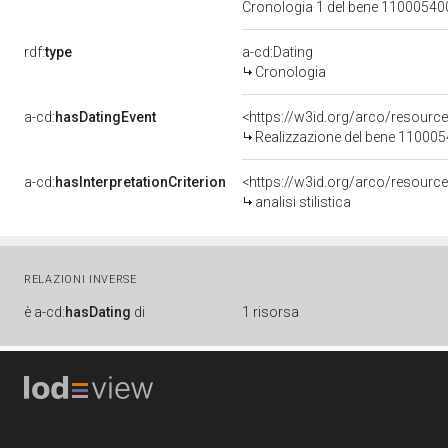
Cronologia 1 del bene 1100054
rdf:
type
a-cd:Dating
Cronologia
a-cd:
hasDatingEvent
<https://w3id.org/arco/resourc
Realizzazione del bene 11000
a-cd:
hasInterpretationCriterion
<https://w3id.org/arco/resource/I
analisi stilistica
RELAZIONI INVERSE
è
a-cd:
hasDating
di
1 risorsa