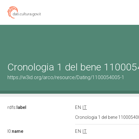
Cronologia 1 del bene 11000
https://w3id.org/arco/resource/Dating/1100054005-1
rdfs:
label
EN
IT
Cronologia 1 del bene 1100054
l0:
name
EN
IT