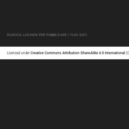
SCARICA LODVIEW PER PUBBLICARE I TUOI DATI
Licensed under
Creative Commons Attribution-ShareAlike 4.0 International
(C