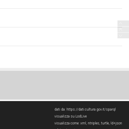
dati da:
https://dati.cultura.gov.it/sparql
visualizza su LodLive
visualizza come:
xml
,
ntriples
,
turtle
,
ld+json