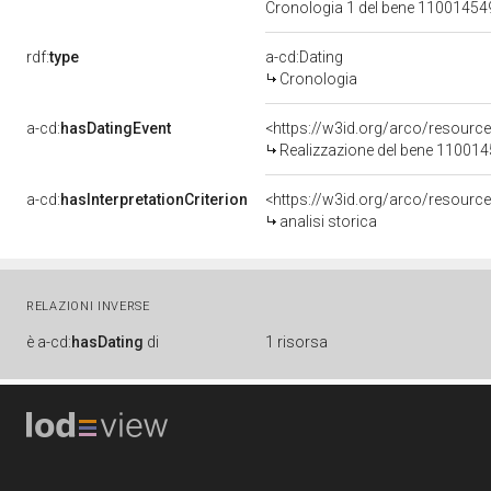
Cronologia 1 del bene 1100145
rdf:
type
a-cd:Dating
Cronologia
a-cd:
hasDatingEvent
<https://w3id.org/arco/resourc
Realizzazione del bene 11001
a-cd:
hasInterpretationCriterion
<https://w3id.org/arco/resource/
analisi storica
RELAZIONI INVERSE
è
a-cd:
hasDating
di
1 risorsa