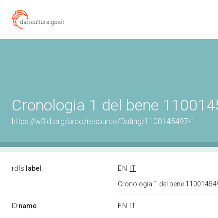
Cronologia 1 del bene 11001
https://w3id.org/arco/resource/Dating/1100145497-1
rdfs:
label
EN
IT
Cronologia 1 del bene 1100145
l0:
name
EN
IT