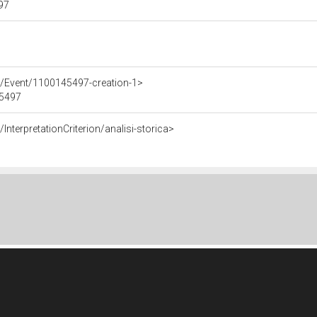
497
e/Event/1100145497-creation-1>
45497
InterpretationCriterion/analisi-storica>