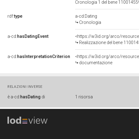
Cronologia 1 del bene 1100145
rdf:
type
a-cd:Dating
Cronologia
a-cd:
hasDatingEvent
<https://w3id.org/arco/resourc
Realizzazione del bene 11001
a-cd:
hasInterpretationCriterion
<https://w3id.org/arco/resource
documentazione
RELAZIONI INVERSE
è
a-cd:
hasDating
di
1 risorsa