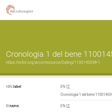
Cronologia 1 del bene 11001
https://w3id.org/arco/resource/Dating/1100145598-1
rdfs:
label
EN
IT
Cronologia 1 del bene 1100145
l0:
name
EN
IT