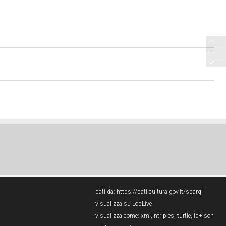
dati da:
https://dati.cultura.gov.it/sparql
visualizza su LodLive
visualizza come:
xml
,
ntriples
,
turtle
,
ld+json