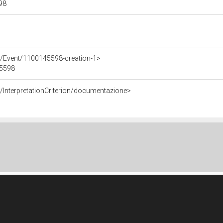
598
e/Event/1100145598-creation-1>
45598
/InterpretationCriterion/documentazione>