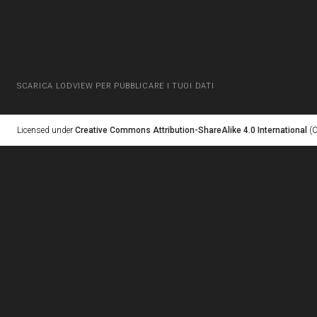
SCARICA LODVIEW PER PUBBLICARE I TUOI DATI
Licensed under
Creative Commons Attribution-ShareAlike 4.0 International
(C