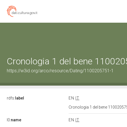
Cronologia 1 del bene 11002
https://w3id.org/arco/resource/Dating/1100205751-1
rdfs:
label
EN
IT
Cronologia 1 del bene 1100205
l0:
name
EN
IT