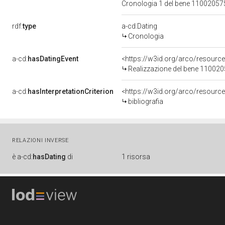
Cronologia 1 del bene 1100205
rdf:
type
a-cd:Dating
Cronologia
a-cd:
hasDatingEvent
<https://w3id.org/arco/resourc
Realizzazione del bene 11002
a-cd:
hasInterpretationCriterion
<https://w3id.org/arco/resource/
bibliografia
RELAZIONI INVERSE
è
a-cd:
hasDating
di
1 risorsa