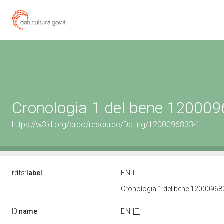
Cronologia 1 del bene 12000
https://w3id.org/arco/resource/Dating/1200096833-1
rdfs:
label
EN
IT
Cronologia 1 del bene 1200096
l0:
name
EN
IT