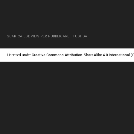
SCARICA LODVIEW PER PUBBLICARE I TUOI DATI
Licensed under
Creative Commons Attribution-ShareAlike 4.0 International
(C