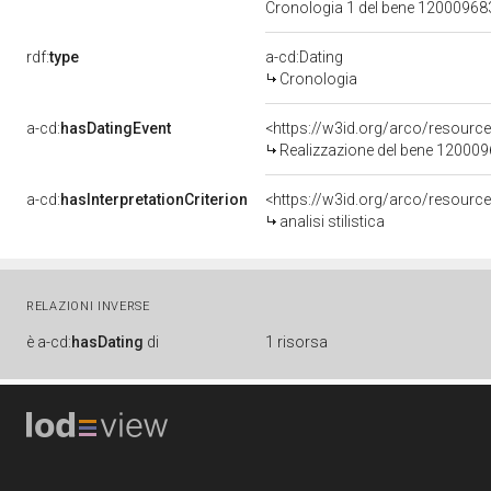
Cronologia 1 del bene 1200096
rdf:
type
a-cd:Dating
Cronologia
a-cd:
hasDatingEvent
<https://w3id.org/arco/resourc
Realizzazione del bene 12000
a-cd:
hasInterpretationCriterion
<https://w3id.org/arco/resource/I
analisi stilistica
RELAZIONI INVERSE
è
a-cd:
hasDating
di
1 risorsa