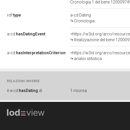
Cronologia 1 del bene 1200097
rdf:
type
a-cd:Dating
Cronologia
a-cd:
hasDatingEvent
<https://w3id.org/arco/resourc
Realizzazione del bene 12000
a-cd:
hasInterpretationCriterion
<https://w3id.org/arco/resource/I
analisi stilistica
RELAZIONI INVERSE
è
a-cd:
hasDating
di
1 risorsa