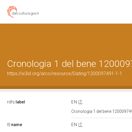
Cronologia 1 del bene 12000
https://w3id.org/arco/resource/Dating/1200097491-1-1
rdfs:
label
EN
IT
Cronologia 1 del bene 1200097
l0:
name
EN
IT