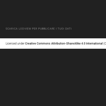
SCARICA LODVIEW PER PUBBLICARE I TUOI DATI
Licensed under
Creative Commons Attribution-ShareAlike 4.0 International
(C