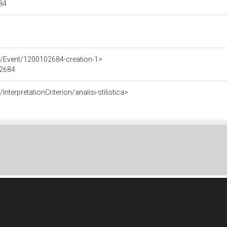
684
e/Event/1200102684-creation-1>
02684
nterpretationCriterion/analisi-stilistica>