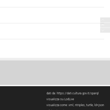
dati da:
https://dati.cultura.gov.it/sparql
visualizza su LodLive
visualizza come:
xml
,
ntriples
,
turtle
,
ld+json