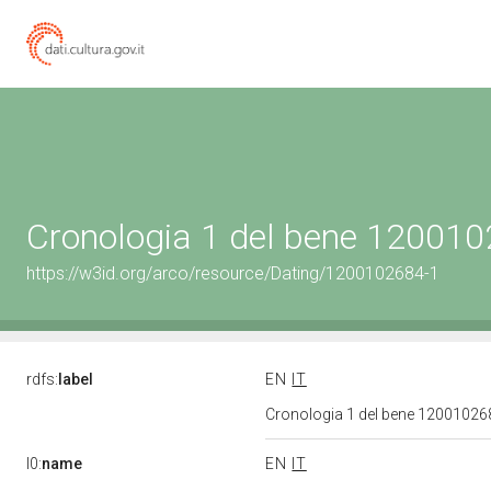
Cronologia 1 del bene 12001
https://w3id.org/arco/resource/Dating/1200102684-1
rdfs:
label
EN
IT
Cronologia 1 del bene 1200102
l0:
name
EN
IT