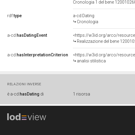
Cronologia 1 del bene 1200102
rdf:
type
a-cd:Dating
Cronologia
a-cd:
hasDatingEvent
<https://w3id.org/arco/resourc
Realizzazione del bene 12001
a-cd:
hasInterpretationCriterion
<https://w3id.org/arco/resource/I
analisi stilistica
RELAZIONI INVERSE
è
a-cd:
hasDating
di
1 risorsa