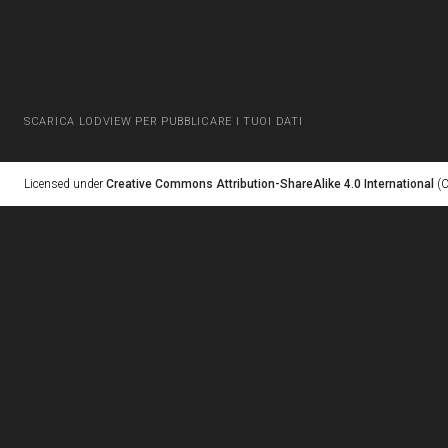
SCARICA LODVIEW PER PUBBLICARE I TUOI DATI
Licensed under
Creative Commons Attribution-ShareAlike 4.0 International
(C