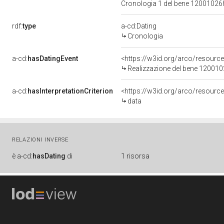
Cronologia 1 del bene 1200102
rdf:
type
a-cd:Dating
Cronologia
a-cd:
hasDatingEvent
<https://w3id.org/arco/resourc
Realizzazione del bene 12001
a-cd:
hasInterpretationCriterion
<https://w3id.org/arco/resource/
data
RELAZIONI INVERSE
è
a-cd:
hasDating
di
1 risorsa