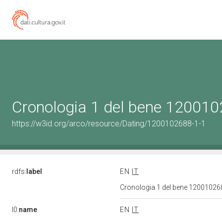
Cronologia 1 del bene 12001
https://w3id.org/arco/resource/Dating/1200102688-1-1
rdfs:
label
EN
IT
Cronologia 1 del bene 1200102
l0:
name
EN
IT