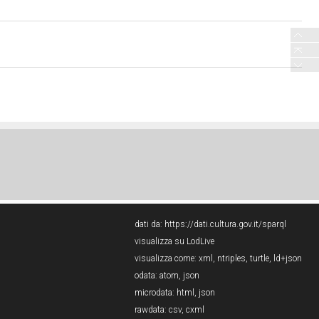
dati da:
https://dati.cultura.gov.it/sparql
visualizza su LodLive
visualizza come:
xml
,
ntriples
,
turtle
,
ld+json
odata:
atom
,
json
microdata:
html
,
json
rawdata:
csv
,
cxml