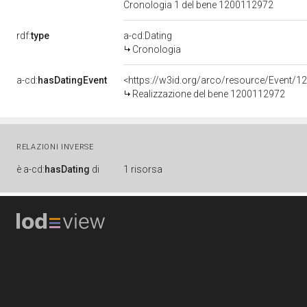
Cronologia 1 del bene 1200112972
rdf:
type
a-cd:Dating
Cronologia
a-cd:
hasDatingEvent
<https://w3id.org/arco/resource/Event/1
Realizzazione del bene 1200112972
RELAZIONI INVERSE
è
a-cd:
hasDating
di
1 risorsa