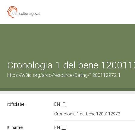
Cronologia 1 del bene 12001
https://w3id.org/arco/resource/Dating/1200112972-1
rdfs:
label
EN
IT
Cronologia 1 del bene 1200112972
l0:
name
EN
IT