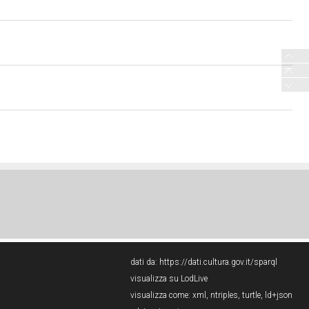
dati da:
https://dati.cultura.gov.it/sparql
visualizza su LodLive
visualizza come:
xml
,
ntriples
,
turtle
,
ld+json