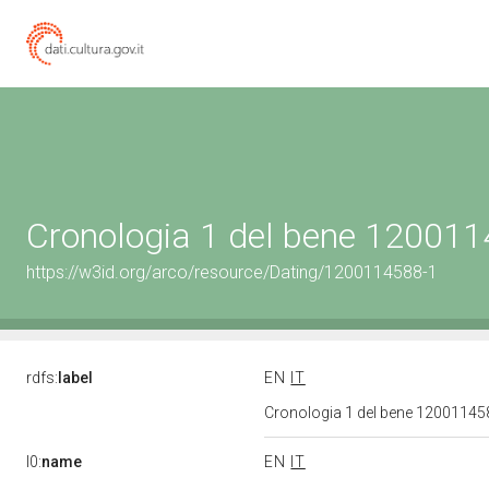
Cronologia 1 del bene 12001
https://w3id.org/arco/resource/Dating/1200114588-1
rdfs:
label
EN
IT
Cronologia 1 del bene 1200114
l0:
name
EN
IT