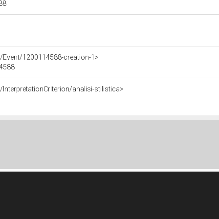
588
e/Event/1200114588-creation-1>
14588
nterpretationCriterion/analisi-stilistica>