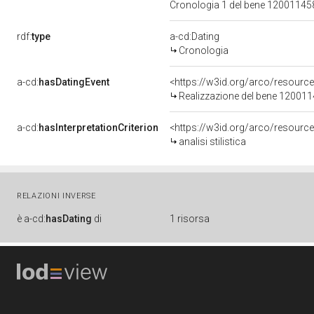
Cronologia 1 del bene 1200114
rdf:
type
a-cd:Dating
Cronologia
a-cd:
hasDatingEvent
<https://w3id.org/arco/resourc
Realizzazione del bene 12001
a-cd:
hasInterpretationCriterion
<https://w3id.org/arco/resource/I
analisi stilistica
RELAZIONI INVERSE
è
a-cd:
hasDating
di
1 risorsa