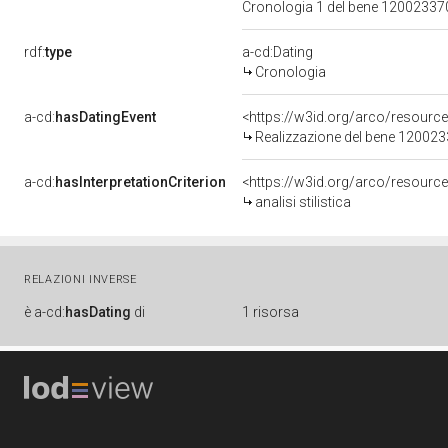
Cronologia 1 del bene 1200233
rdf:
type
a-cd:Dating
Cronologia
a-cd:
hasDatingEvent
<https://w3id.org/arco/resourc
Realizzazione del bene 12002
a-cd:
hasInterpretationCriterion
<https://w3id.org/arco/resource/I
analisi stilistica
RELAZIONI INVERSE
è
a-cd:
hasDating
di
1 risorsa