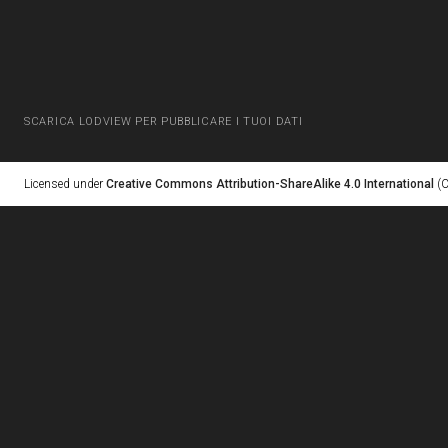
SCARICA LODVIEW PER PUBBLICARE I TUOI DATI
Licensed under
Creative Commons Attribution-ShareAlike 4.0 International
(C