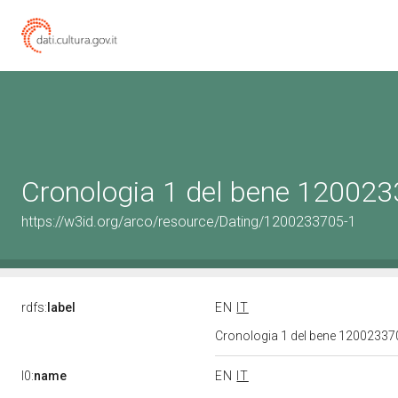
Cronologia 1 del bene 12002
https://w3id.org/arco/resource/Dating/1200233705-1
rdfs:
label
EN
IT
Cronologia 1 del bene 1200233
l0:
name
EN
IT