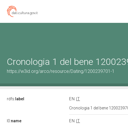
Cronologia 1 del bene 12002
https://w3id.org/arco/resource/Dating/1200239701-1
rdfs:
label
EN
IT
Cronologia 1 del bene 1200239
l0:
name
EN
IT