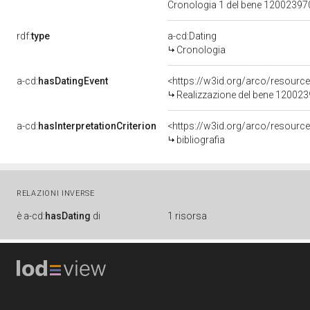
Cronologia 1 del bene 1200239
rdf:
type
a-cd:Dating
Cronologia
a-cd:
hasDatingEvent
<https://w3id.org/arco/resourc
Realizzazione del bene 12002
a-cd:
hasInterpretationCriterion
<https://w3id.org/arco/resource/
bibliografia
RELAZIONI INVERSE
è
a-cd:
hasDating
di
1 risorsa