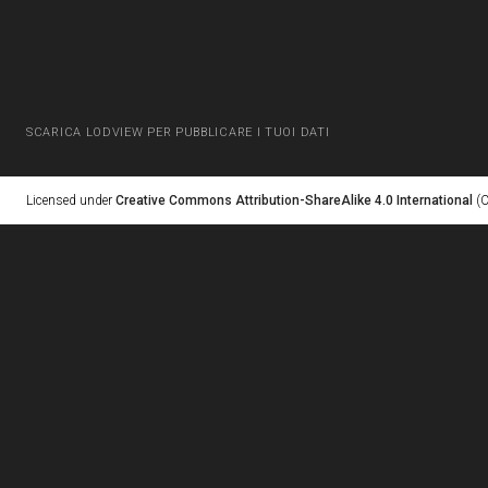
SCARICA LODVIEW PER PUBBLICARE I TUOI DATI
Licensed under
Creative Commons Attribution-ShareAlike 4.0 International
(C